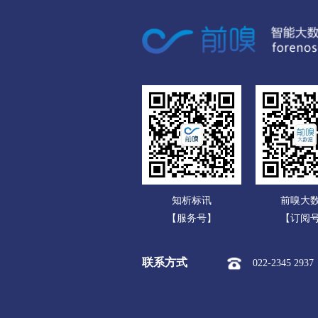
广东
市本级
伊美区
乌
广西
佳木斯
海南
市本级
向阳区
前
重庆
七台河
四川
市本级
新兴区
桃
贵州
牡丹江
云南
市本级
东安区
阳
知析标讯
前嗅大
西藏
东宁市
【服务号】
【订阅
陕西
黑河
联系方式
022-2345 2937
甘肃
市本级
爱辉区
逊
青海
绥化