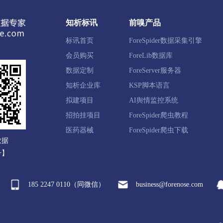
翠区
友好区
嘉荫县
汤旺县
丰林县
大箐山县
知析标讯
前嗅产品
标讯首页
ForeSpider数据采集引擎
进区
东风区
郊区
桦南县
桦川县
汤原县
会员购买
ForeLib数据库
数据定制
ForeServer服务器
知析企业库
KSP脚本语言
山区
茄子河区
勃利县
拟建项目
AI舆情监控系统
招拍挂项目
ForeSpider爬虫教程
明区
爱民区
西安区
林口县
牡丹江经开区
绥
医药器械
ForeSpider爬虫下载
数据
号】
185 2247 0110（同微信）
business@forenose.com
克县
孙吴县
北安市
五大连池市
嫩江市