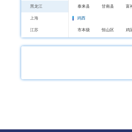
黑龙江
泰来县
甘南县
富
上海
鸡西
江苏
市本级
恒山区
鸡
浙江
鹤岗
安徽
市本级
向阳区
工
福建
双鸭山
江西
市本级
尖山区
岭
山东
大庆
河南
市本级
萨尔图区
湖北
大庆高新区
湖南
伊春