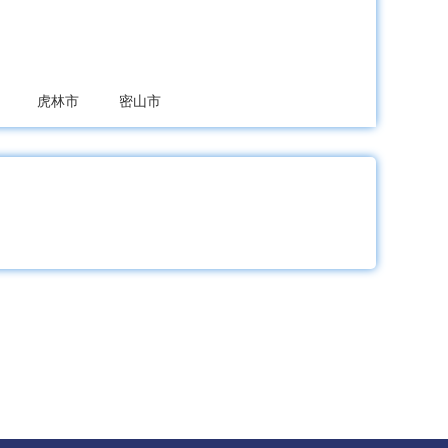
虎林市
密山市
绥滨县
饶河县
县
林甸县
杜尔伯特蒙古族自治县