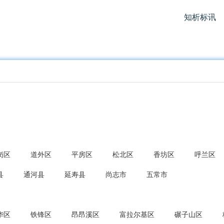
知析标讯
岗区
道外区
平房区
松北区
香坊区
呼兰区
县
通河县
延寿县
尚志市
五常市
华区
铁锋区
昂昂溪区
富拉尔基区
碾子山区