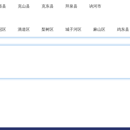
裕县
克山县
克东县
拜泉县
讷河市
冠区
滴道区
梨树区
城子河区
麻山区
鸡东县
农区
南山区
兴安区
东山区
兴山区
萝北县
东区
四方台区
集贤县
友谊县
宝山区
宝清县
龙凤区
让胡路区
红岗区
大同区
肇州县
肇源