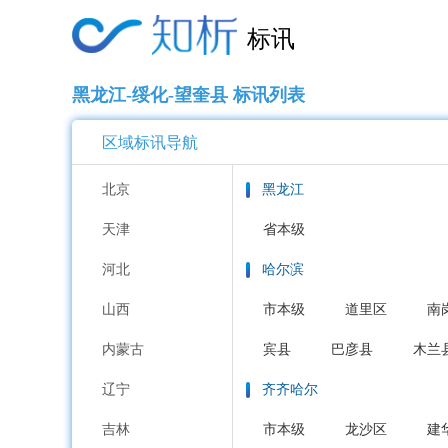
标讯
黑龙江-绥化-望奎县 标讯列表
区域标讯导航
北京
黑龙江
天津
省本级
河北
哈尔滨
山西
市本级
道里区
南
内蒙古
宾县
巴彦县
木兰
辽宁
齐齐哈尔
吉林
市本级
龙沙区
建