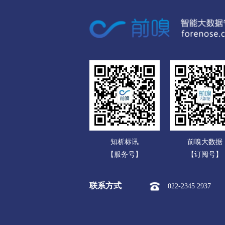
广东
市本级
伊美区
乌翠区
广西
佳木斯
海南
市本级
向阳区
前进区
重庆
七台河
四川
市本级
新兴区
桃山区
贵州
牡丹江
云南
市本级
东安区
阳明区
知析标讯
前嗅大数据
西藏
东宁市
【服务号】
【订阅号】
陕西
黑河
联系方式
022-2345 2937
甘肃
市本级
爱辉区
逊克县
青海
绥化