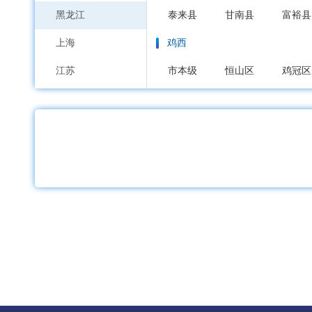
黑龙江
泰来县
甘南县
富裕县
上海
鸡西
江苏
市本级
恒山区
鸡冠区
浙江
鹤岗
安徽
市本级
向阳区
工农区
福建
双鸭山
江西
市本级
尖山区
岭东区
山东
大庆
河南
市本级
萨尔图区
龙凤
湖北
大庆高新区
湖南
伊春