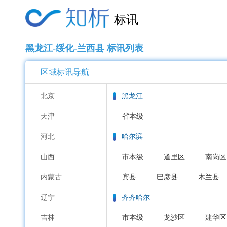
标讯
黑龙江-绥化-兰西县 标讯列表
区域标讯导航
北京
黑龙江
天津
省本级
河北
哈尔滨
山西
市本级
道里区
南岗区
内蒙古
宾县
巴彦县
木兰县
辽宁
齐齐哈尔
吉林
市本级
龙沙区
建华区