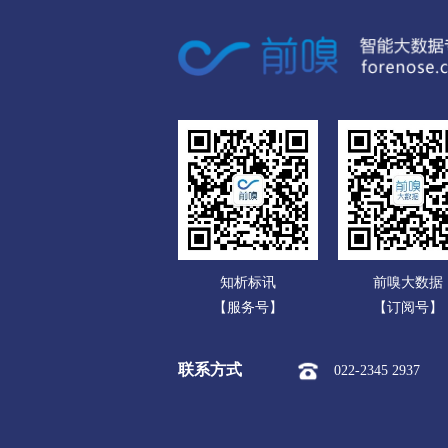
广东
广西
海南
重庆
四川
贵州
云南
知析标讯
前嗅大数据
西藏
【服务号】
【订阅号】
陕西
联系方式
022-2345 2937
甘肃
青海