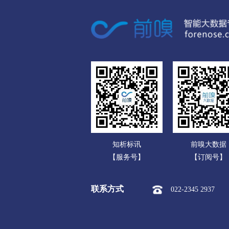
广东
广西
海南
重庆
四川
贵州
云南
知析标讯
前嗅大数据
西藏
【服务号】
【订阅号】
陕西
联系方式
022-2345 2937
甘肃
青海