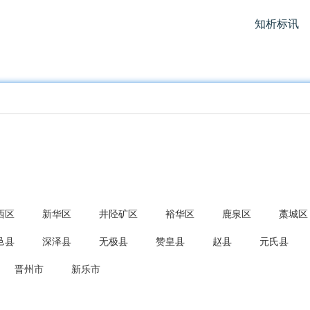
知析标讯
西区
新华区
井陉矿区
裕华区
鹿泉区
藁城区
邑县
深泽县
无极县
赞皇县
赵县
元氏县
晋州市
新乐市