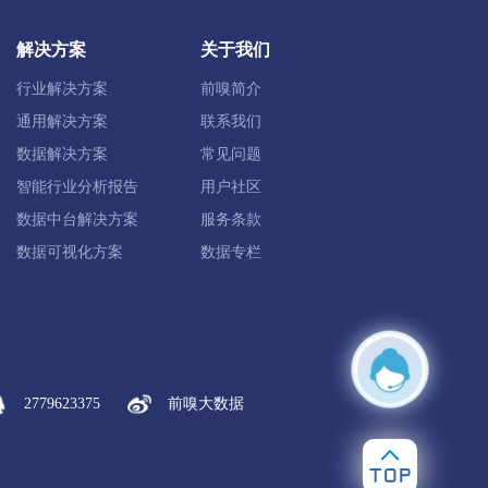
定兴县
唐县
高阳县
容城县
解决方案
关于我们
雄县
保定高新区
保定白沟新城
行业解决方案
前嗅简介
通用解决方案
联系我们
数据解决方案
常见问题
智能行业分析报告
用户社区
化县
丰宁满族
宽城满族
数据中台解决方案
服务条款
数据可视化方案
数据专栏
康保县
沽源县
尚义县
蔚县
塞北管理区
2779623375
前嗅大数据
肃宁县
南皮县
吴桥县
献县