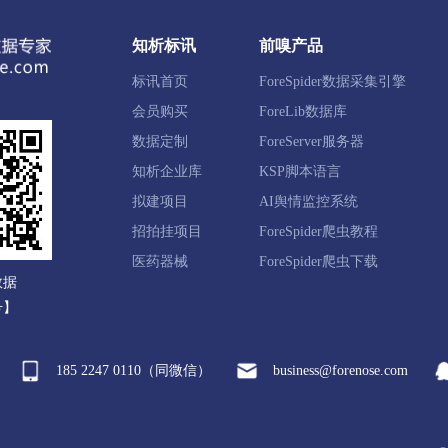
池区
满城区
清苑区
徐水区
涞水县
阜平县
知析标讯
前嗅产品
新县
易县
曲阳县
蠡县
顺平县
博野县
标讯首页
ForeSpider数据采集引擎
国市
高碑店市
会员购买
ForeLib数据库
数据定制
ForeServer服务器
知析企业库
KSP脚本语言
滦区
鹰手营子矿区
承德县
兴隆县
滦平县
隆
拟建项目
AI舆情监控系统
新区
平泉市
招拍挂项目
ForeSpider爬虫教程
医药器械
ForeSpider爬虫下载
数据
西区
宣化区
下花园区
万全区
崇礼区
张北县
号】
来县
涿鹿县
赤城县
张家口经开区
察北管理区
185 2247 0110（同微信）
business@forenose.com
河区
沧县
青县
东光县
海兴县
盐山县