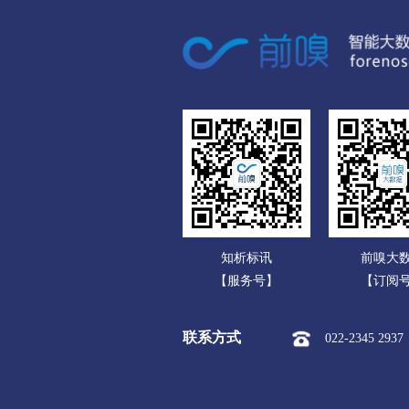
广东
市本级
竞秀区
莲
广西
涞源县
望都县
安
海南
涿州市
定州市
安
重庆
承德
四川
市本级
双桥区
双
贵州
围场满族蒙古族
承德高
云南
张家口
知析标讯
前嗅大
西藏
市本级
桥东区
桥
【服务号】
【订阅
陕西
阳原县
怀安县
怀
联系方式
022-2345 2937
甘肃
沧州
青海
市本级
新华区
运