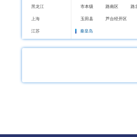
黑龙江
市本级
路南区
路
上海
玉田县
芦台经开区
江苏
秦皇岛
浙江
市本级
海港区
山
安徽
邯郸
福建
市本级
邯山区
丛
江西
邱县
鸡泽县
广平
山东
邢台
河南
市本级
襄都区
信
湖北
广宗县
平乡县
威
湖南
保定