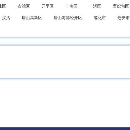
北区
古冶区
开平区
丰南区
丰润区
曹妃甸区
汉沽
唐山高新区
唐山海港经开区
遵化市
迁安市
海关区
北戴河区
抚宁区
青龙满族
昌黎县
卢
台区
复兴区
峰峰矿区
肥乡区
永年区
临漳县
县
馆陶县
魏县
曲周县
邯郸经开区
邯郸冀南
都区
任泽区
南和区
临城县
内丘县
柏乡县
县
清河县
临西县
邢台经开区
南宫市
沙河市