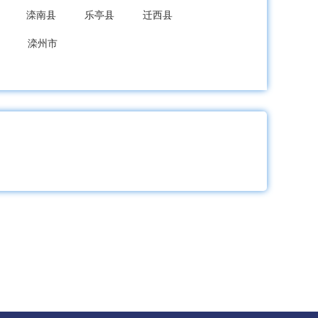
滦南县
乐亭县
迁西县
滦州市
龙县
秦皇岛经开区
北戴河新区
成安县
大名县
涉县
磁县
新区
武安市
隆尧县
宁晋县
巨鹿县
新河县