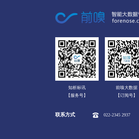
广东
市本级
淮安区
淮阴区
广西
盐城
海南
市本级
亭湖区
盐都区
重庆
扬州
四川
市本级
广陵区
邗江区
贵州
镇江
云南
市本级
京口区
润州区
知析标讯
前嗅大数据
西藏
泰州
【服务号】
【订阅号】
陕西
市本级
海陵区
高港区
联系方式
022-2345 2937
甘肃
宿迁
青海
市本级
宿城区
宿豫区