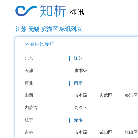
标讯
江苏-无锡-滨湖区 标讯列表
区域标讯导航
北京
江苏
天津
省本级
河北
南京
山西
市本级
玄武区
秦淮区
内蒙古
高淳区
辽宁
无锡
吉林
市本级
锡山区
惠山区