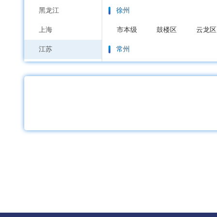
黑龙江
徐州
上海
市本级
鼓楼区
云龙区
江苏
常州
浙江
市本级
天宁区
钟楼区
安徽
苏州
福建
市本级
虎丘区
吴中区
江西
南通
山东
市本级
通州区
崇川区
河南
连云港
湖北
市本级
连云区
海州区
湖南
淮安