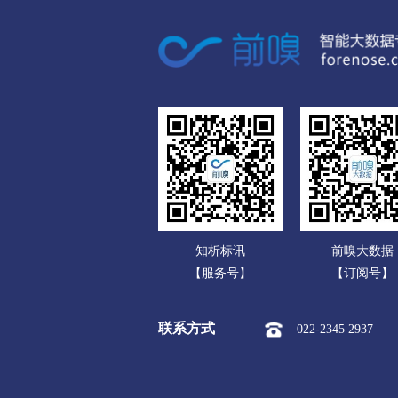
广东
市本级
淮安区
淮阴区
广西
盐城
海南
市本级
亭湖区
盐都区
重庆
扬州
四川
市本级
广陵区
邗江区
贵州
镇江
云南
市本级
京口区
润州区
知析标讯
前嗅大数据
西藏
泰州
【服务号】
【订阅号】
陕西
市本级
海陵区
高港区
联系方式
022-2345 2937
甘肃
宿迁
青海
市本级
宿城区
宿豫区