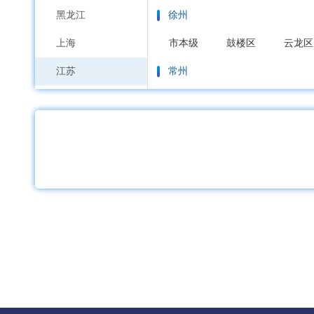
黑龙江
徐州
上海
市本级
鼓楼区
云龙区
江苏
常州
浙江
市本级
天宁区
钟楼区
安徽
苏州
福建
市本级
虎丘区
吴中区
江西
南通
山东
市本级
通州区
崇川区
河南
连云港
湖北
市本级
连云区
海州区
湖南
淮安