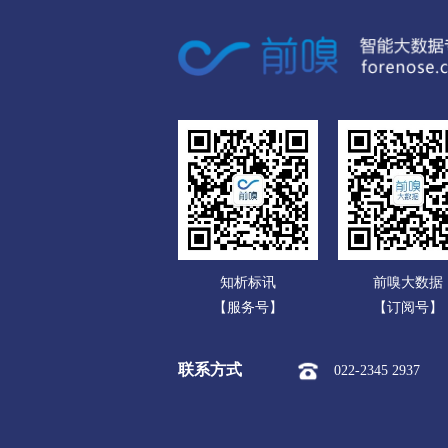
广东
市本级
竞秀区
莲池区
广西
涞源县
望都县
安新县
海南
涿州市
定州市
安国市
重庆
承德
四川
市本级
双桥区
双滦区
贵州
围场满族蒙古族
承德高新
云南
张家口
知析标讯
前嗅大数据
西藏
市本级
桥东区
桥西区
【服务号】
【订阅号】
陕西
阳原县
怀安县
怀来县
联系方式
022-2345 2937
甘肃
沧州
青海
市本级
新华区
运河区