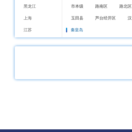
黑龙江
市本级
路南区
路北区
上海
玉田县
芦台经开区
汉
江苏
秦皇岛
浙江
市本级
海港区
山海关
安徽
邯郸
福建
市本级
邯山区
丛台区
江西
邱县
鸡泽县
广平县
山东
邢台
河南
市本级
襄都区
信都区
湖北
广宗县
平乡县
威县
湖南
保定