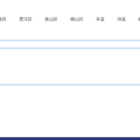
龙区
贾汪区
泉山区
铜山区
丰县
沛县
楼区
新北区
武进区
金坛区
溧阳市
中区
相城区
姑苏区
吴江区
苏州工业园区
常
川区
海门区
如东县
南通经开区
启东市
如皋
州区
赣榆区
东海县
灌云县
灌南县
连云港经