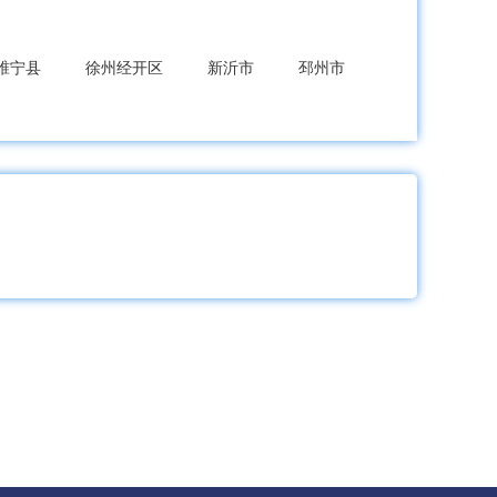
睢宁县
徐州经开区
新沂市
邳州市
熟市
张家港市
昆山市
太仓市
市
海安市
开区
连云港高新区