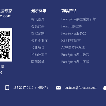
阴区
清江浦区
洪泽区
涟水县
盱眙县
金湖县
知析标讯
前嗅产品
标讯首页
ForeSpider数据采集引擎
都区
大丰区
响水县
滨海县
阜宁县
射阳县
会员购买
ForeLib数据库
数据定制
ForeServer服务器
知析企业库
KSP脚本语言
江区
江都区
宝应县
扬州经开区
仪征市
高邮
拟建项目
AI舆情监控系统
招拍挂项目
ForeSpider爬虫教程
州区
丹徒区
镇江新区
丹阳市
扬中市
句容市
医药器械
ForeSpider爬虫下载
数据
号】
港区
姜堰区
泰州医药高新区
兴化市
靖江市
185 2247 0110（同微信）
business@forenose.com
豫区
沭阳县
泗阳县
泗洪县
宿迁经开区