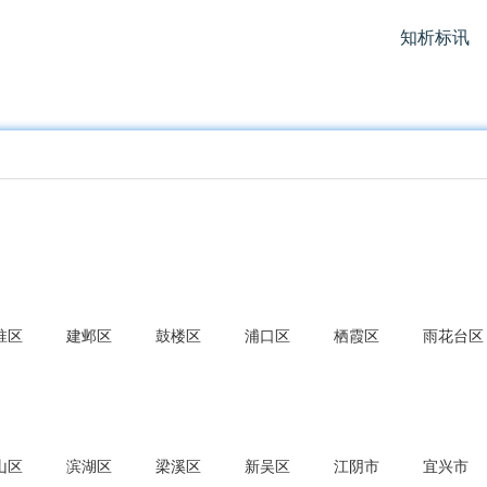
知析标讯
淮区
建邺区
鼓楼区
浦口区
栖霞区
雨花台区
山区
滨湖区
梁溪区
新吴区
江阴市
宜兴市