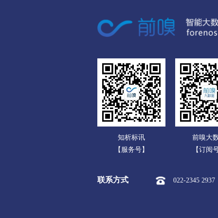
广东
市本级
淮安区
淮
广西
盐城
海南
市本级
亭湖区
盐
重庆
扬州
四川
市本级
广陵区
邗
贵州
镇江
云南
市本级
京口区
润
知析标讯
前嗅大
西藏
泰州
【服务号】
【订阅
陕西
市本级
海陵区
高
联系方式
022-2345 2937
甘肃
宿迁
青海
市本级
宿城区
宿