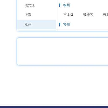
黑龙江
徐州
上海
市本级
鼓楼区
云
江苏
常州
浙江
市本级
天宁区
钟
安徽
苏州
福建
市本级
虎丘区
吴
江西
南通
山东
市本级
通州区
崇
河南
连云港
湖北
市本级
连云区
海
湖南
淮安