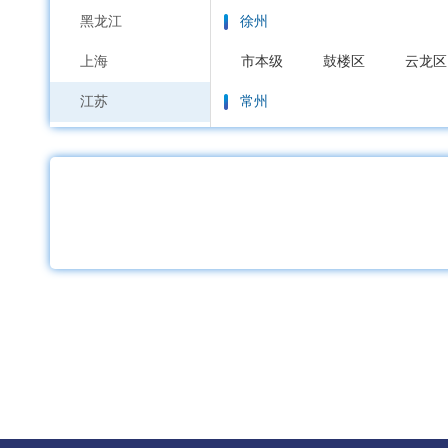
黑龙江
徐州
上海
市本级
鼓楼区
云龙区
江苏
常州
浙江
市本级
天宁区
钟楼区
安徽
苏州
福建
市本级
虎丘区
吴中区
江西
南通
山东
市本级
通州区
崇川区
河南
连云港
湖北
市本级
连云区
海州区
湖南
淮安