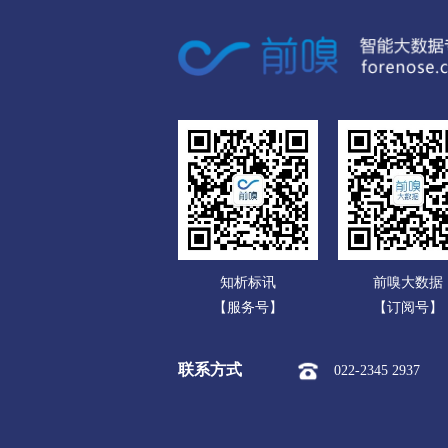
广东
市本级
淮安区
淮阴区
广西
盐城
海南
市本级
亭湖区
盐都区
重庆
扬州
四川
市本级
广陵区
邗江区
贵州
镇江
云南
市本级
京口区
润州区
知析标讯
前嗅大数据
西藏
泰州
【服务号】
【订阅号】
陕西
市本级
海陵区
高港区
联系方式
022-2345 2937
甘肃
宿迁
青海
市本级
宿城区
宿豫区