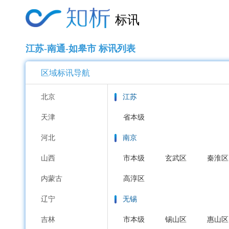
标讯
江苏-南通-如皋市 标讯列表
区域标讯导航
北京
江苏
天津
省本级
河北
南京
山西
市本级
玄武区
秦淮区
内蒙古
高淳区
辽宁
无锡
吉林
市本级
锡山区
惠山区