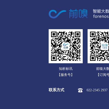
广东
市本级
淮安区
淮
广西
盐城
海南
市本级
亭湖区
盐
重庆
扬州
四川
市本级
广陵区
邗
贵州
镇江
云南
市本级
京口区
润
知析标讯
前嗅大
西藏
泰州
【服务号】
【订阅
陕西
市本级
海陵区
高
联系方式
022-2345 2937
甘肃
宿迁
青海
市本级
宿城区
宿