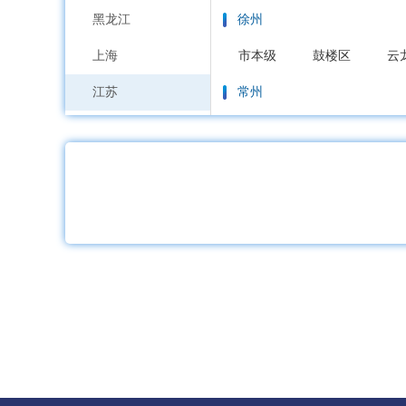
黑龙江
徐州
上海
市本级
鼓楼区
云
江苏
常州
浙江
市本级
天宁区
钟
安徽
苏州
福建
市本级
虎丘区
吴
江西
南通
山东
市本级
通州区
崇
河南
连云港
湖北
市本级
连云区
海
湖南
淮安