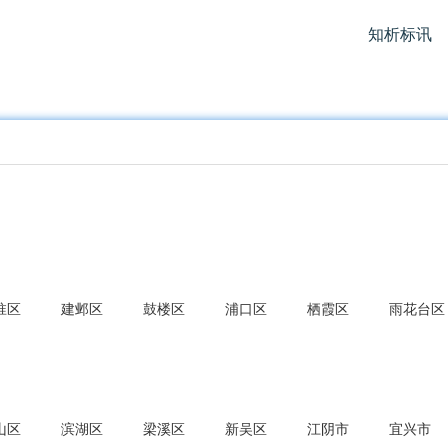
知析标讯
淮区
建邺区
鼓楼区
浦口区
栖霞区
雨花台区
山区
滨湖区
梁溪区
新吴区
江阴市
宜兴市