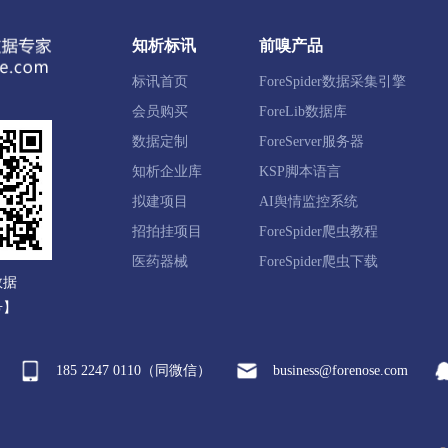
阴区
清江浦区
洪泽区
涟水县
盱眙县
金湖县
知析标讯
前嗅产品
标讯首页
ForeSpider数据采集引擎
都区
大丰区
响水县
滨海县
阜宁县
射阳县
会员购买
ForeLib数据库
数据定制
ForeServer服务器
知析企业库
KSP脚本语言
江区
江都区
宝应县
扬州经开区
仪征市
高邮
拟建项目
AI舆情监控系统
招拍挂项目
ForeSpider爬虫教程
州区
丹徒区
镇江新区
丹阳市
扬中市
句容市
医药器械
ForeSpider爬虫下载
数据
号】
港区
姜堰区
泰州医药高新区
兴化市
靖江市
185 2247 0110（同微信）
business@forenose.com
豫区
沭阳县
泗阳县
泗洪县
宿迁经开区