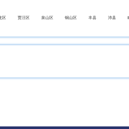
龙区
贾汪区
泉山区
铜山区
丰县
沛县
楼区
新北区
武进区
金坛区
溧阳市
中区
相城区
姑苏区
吴江区
苏州工业园区
常
川区
海门区
如东县
南通经开区
启东市
如皋
州区
赣榆区
东海县
灌云县
灌南县
连云港经