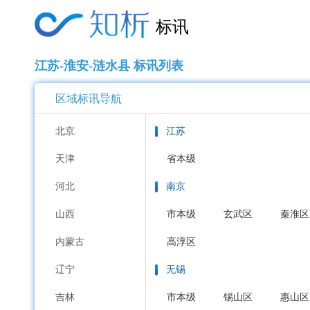
标讯
江苏-淮安-涟水县 标讯列表
区域标讯导航
北京
江苏
天津
省本级
河北
南京
山西
市本级
玄武区
秦淮区
内蒙古
高淳区
辽宁
无锡
吉林
市本级
锡山区
惠山区