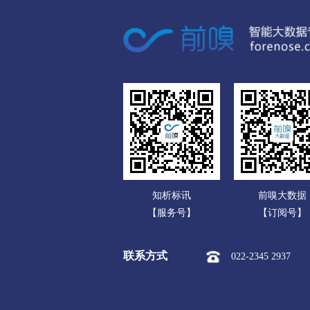
广东
市本级
淮安区
淮阴区
广西
盐城
海南
市本级
亭湖区
盐都区
重庆
扬州
四川
市本级
广陵区
邗江区
贵州
镇江
云南
市本级
京口区
润州区
知析标讯
前嗅大数据
西藏
泰州
【服务号】
【订阅号】
陕西
市本级
海陵区
高港区
联系方式
022-2345 2937
甘肃
宿迁
青海
市本级
宿城区
宿豫区