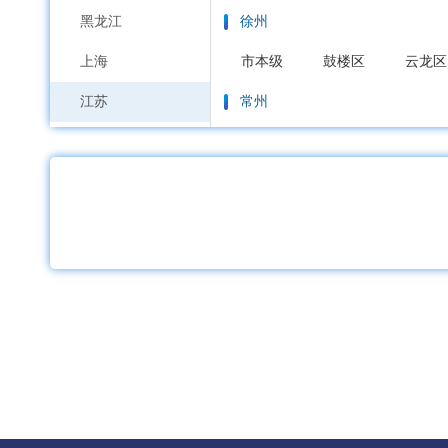
黑龙江
徐州
上海
市本级
鼓楼区
云龙区
江苏
常州
浙江
市本级
天宁区
钟楼区
安徽
苏州
福建
市本级
虎丘区
吴中区
江西
南通
山东
市本级
通州区
崇川区
河南
连云港
湖北
市本级
连云区
海州区
湖南
淮安