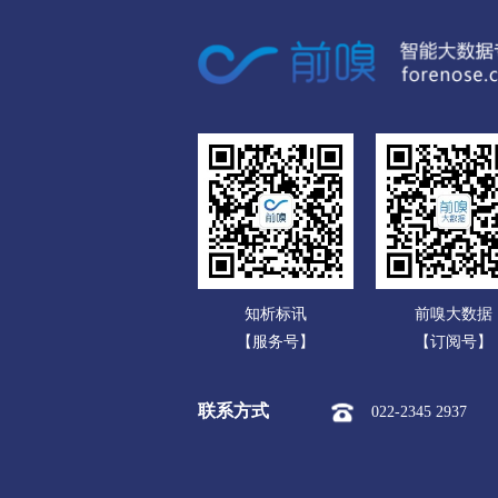
广东
市本级
淮安区
淮阴区
广西
盐城
海南
市本级
亭湖区
盐都区
重庆
扬州
四川
市本级
广陵区
邗江区
贵州
镇江
云南
市本级
京口区
润州区
知析标讯
前嗅大数据
西藏
泰州
【服务号】
【订阅号】
陕西
市本级
海陵区
高港区
联系方式
022-2345 2937
甘肃
宿迁
青海
市本级
宿城区
宿豫区