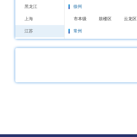
黑龙江
徐州
上海
市本级
鼓楼区
云龙区
江苏
常州
浙江
市本级
天宁区
钟楼区
安徽
苏州
福建
市本级
虎丘区
吴中区
江西
南通
山东
市本级
通州区
崇川区
河南
连云港
湖北
市本级
连云区
海州区
湖南
淮安