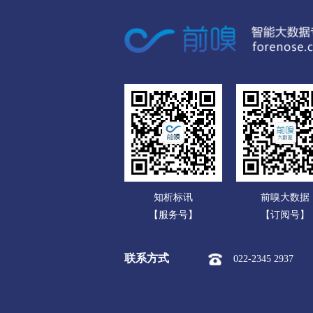
广东
市本级
淮安区
淮阴区
广西
盐城
海南
市本级
亭湖区
盐都区
重庆
扬州
四川
市本级
广陵区
邗江区
贵州
镇江
云南
市本级
京口区
润州区
知析标讯
前嗅大数据
西藏
泰州
【服务号】
【订阅号】
陕西
市本级
海陵区
高港区
联系方式
022-2345 2937
甘肃
宿迁
青海
市本级
宿城区
宿豫区