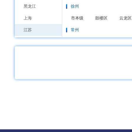
黑龙江
徐州
上海
市本级
鼓楼区
云龙区
江苏
常州
浙江
市本级
天宁区
钟楼区
安徽
苏州
福建
市本级
虎丘区
吴中区
江西
南通
山东
市本级
通州区
崇川区
河南
连云港
湖北
市本级
连云区
海州区
湖南
淮安