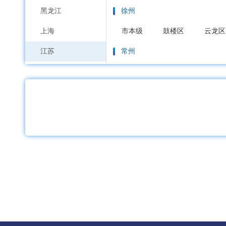
黑龙江
徐州
上海
市本级
鼓楼区
云龙区
江苏
常州
浙江
市本级
天宁区
钟楼区
安徽
苏州
福建
市本级
虎丘区
吴中区
江西
南通
山东
市本级
通州区
崇川区
河南
连云港
湖北
市本级
连云区
海州区
湖南
淮安