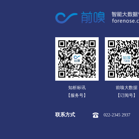
广东
市本级
淮安区
淮阴区
广西
盐城
海南
市本级
亭湖区
盐都区
重庆
扬州
四川
市本级
广陵区
邗江区
贵州
镇江
云南
市本级
京口区
润州区
知析标讯
前嗅大数据
西藏
泰州
【服务号】
【订阅号】
陕西
市本级
海陵区
高港区
联系方式
022-2345 2937
甘肃
宿迁
青海
市本级
宿城区
宿豫区