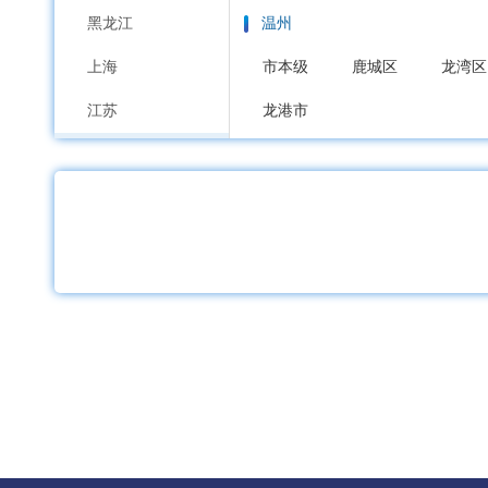
黑龙江
温州
上海
市本级
鹿城区
龙湾区
江苏
龙港市
浙江
嘉兴
安徽
市本级
南湖区
秀洲区
福建
湖州
江西
市本级
吴兴区
南浔区
山东
绍兴
河南
市本级
越城区
柯桥区
湖北
金华
湖南
市本级
婺城区
金东区