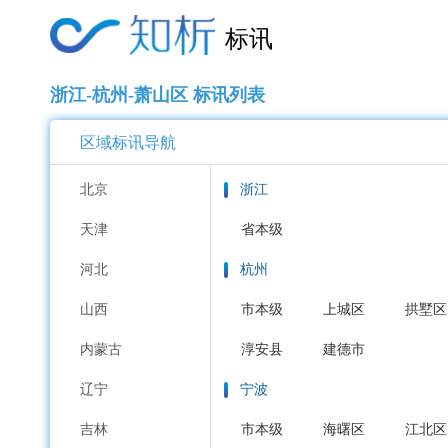
标讯
浙江-杭州-萧山区 标讯列表
区域标讯导航
北京
浙江
天津
省本级
河北
杭州
山西
市本级
上城区
拱墅区
内蒙古
淳安县
建德市
辽宁
宁波
吉林
市本级
海曙区
江北区