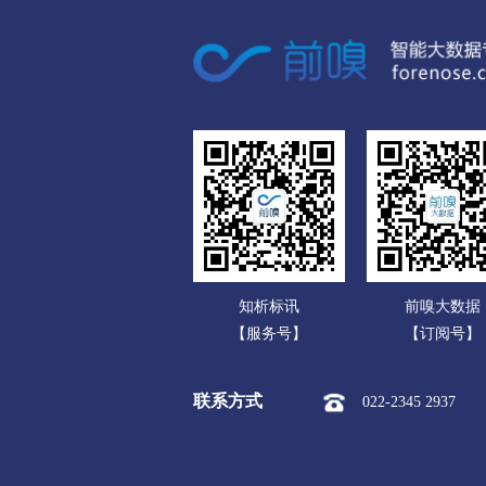
广东
衢州
广西
市本级
柯城区
衢江区
海南
舟山
重庆
市本级
定海区
普陀区
四川
台州
贵州
市本级
椒江区
黄岩区
云南
丽水
知析标讯
前嗅大数据
西藏
市本级
莲都区
青田县
【服务号】
【订阅号】
陕西
联系方式
022-2345 2937
甘肃
青海