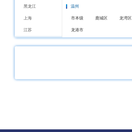
黑龙江
温州
上海
市本级
鹿城区
龙湾区
江苏
龙港市
浙江
嘉兴
安徽
市本级
南湖区
秀洲区
福建
湖州
江西
市本级
吴兴区
南浔区
山东
绍兴
河南
市本级
越城区
柯桥区
湖北
金华
湖南
市本级
婺城区
金东区