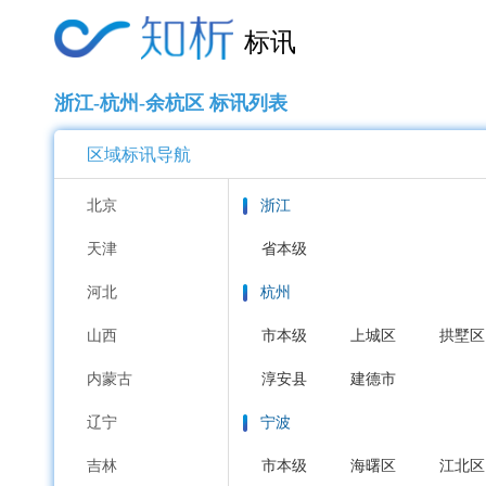
标讯
浙江-杭州-余杭区 标讯列表
区域标讯导航
北京
浙江
天津
省本级
河北
杭州
山西
市本级
上城区
拱墅区
内蒙古
淳安县
建德市
辽宁
宁波
吉林
市本级
海曙区
江北区