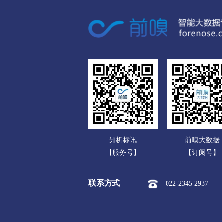
广东
衢州
广西
市本级
柯城区
衢江区
海南
舟山
重庆
市本级
定海区
普陀区
四川
台州
贵州
市本级
椒江区
黄岩区
云南
丽水
知析标讯
前嗅大数据
西藏
市本级
莲都区
青田县
【服务号】
【订阅号】
陕西
联系方式
022-2345 2937
甘肃
青海