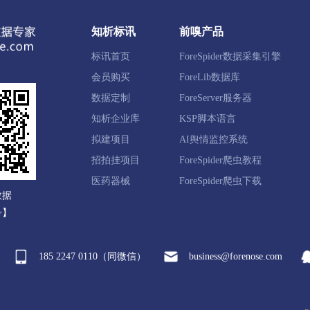
知析标讯
前嗅产品
江区
常山县
开化县
龙游县
江山市
标讯首页
ForeSpider数据采集引擎
会员购买
ForeLib数据库
陀区
岱山县
嵊泗县
数据定制
ForeServer服务器
知析企业库
KSP脚本语言
拟建项目
AI舆情监控系统
岩区
路桥区
三门县
天台县
仙居县
温岭市
招拍挂项目
ForeSpider爬虫教程
医药器械
ForeSpider爬虫下载
数据
田县
缙云县
遂昌县
松阳县
云和县
庆元县
号】
185 2247 0110（同微信）
business@forenose.com