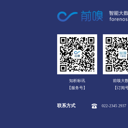
广东
衢州
广西
市本级
柯城区
衢
海南
舟山
重庆
市本级
定海区
普
四川
台州
贵州
市本级
椒江区
黄
云南
丽水
知析标讯
前嗅大
西藏
市本级
莲都区
青
【服务号】
【订阅
陕西
联系方式
022-2345 2937
甘肃
青海