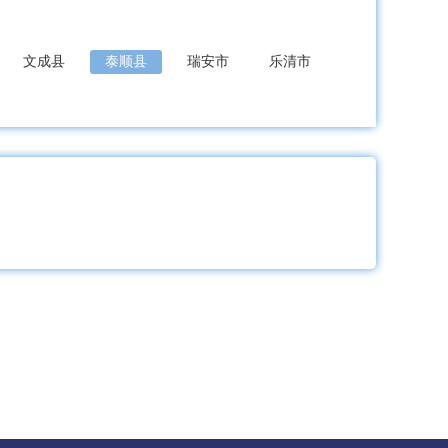
文成县
泰顺县
瑞安市
乐清市
东阳市
永康市