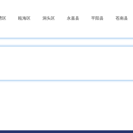
湾区
瓯海区
洞头区
永嘉县
平阳县
苍南县
洲区
嘉善县
海盐县
海宁市
平湖市
桐乡市
浔区
德清县
长兴县
安吉县
桥区
上虞区
新昌县
诸暨市
嵊州市
东区
武义县
浦江县
磐安县
兰溪市
义乌市