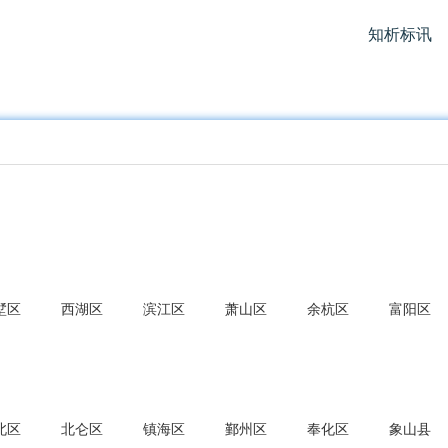
知析标讯
墅区
西湖区
滨江区
萧山区
余杭区
富阳区
北区
北仑区
镇海区
鄞州区
奉化区
象山县