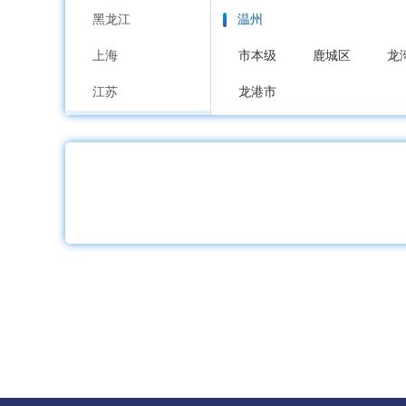
黑龙江
温州
上海
市本级
鹿城区
龙
江苏
龙港市
浙江
嘉兴
安徽
市本级
南湖区
秀
福建
湖州
江西
市本级
吴兴区
南
山东
绍兴
河南
市本级
越城区
柯
湖北
金华
湖南
市本级
婺城区
金