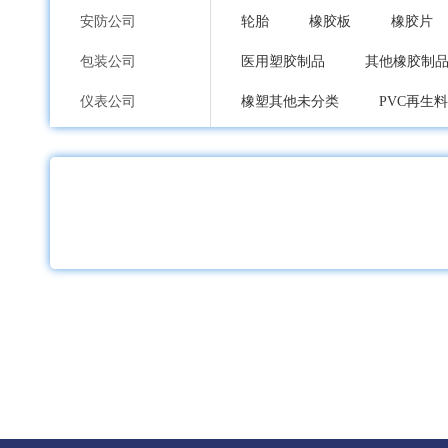
安防公司
轮胎
橡胶板
橡胶片
包装公司
医用塑胶制品
其他橡胶制
仪表公司
橡塑其他未分类
PVC再生料
印刷公司
PPO再生料
PPS再生料
环保公司
建筑膜
分离薄膜
其他
纸业公司
波纹管
PA管
PU管
加工公司
橡胶贴合机
橡胶成型机
服装内衣公司
加料再生破碎机
塑料拉丝
鞋包配饰公司
发泡设备
吹膜机
塑料
礼品工艺品公司
烟胶
乳胶
标胶
家居日用品公司
塑料表面处理
其他塑料加