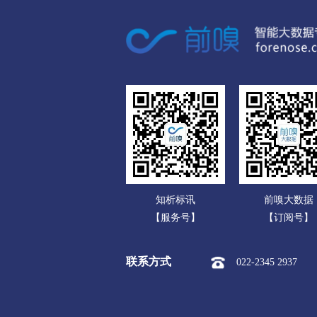
数码电脑公司
异戊橡胶
氟橡胶
聚氨
家用电器公司
工程机械轮胎
其他轮胎
通信产品公司
TPR
TPV
SBS
S
办公文教公司
填充剂
偶联剂
防老剂
运动、休闲公司
软化剂
其他合成材料助剂
食品饮料公司
玩具公司
知析标讯
前嗅大数据
传媒广电公司
【服务号】
【订阅号】
化工公司
联系方式
022-2345 2937
冶金矿产公司
橡胶塑料公司